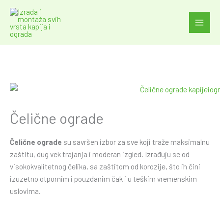
Skip
to
content
Čelične ograde
Čelične ograde
su savršen izbor za sve koji traže maksimalnu
zaštitu, dug vek trajanja i moderan izgled. Izrađuju se od
visokokvalitetnog čelika, sa zaštitom od korozije, što ih čini
izuzetno otpornim i pouzdanim čak i u teškim vremenskim
uslovima.