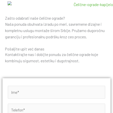
Zašto odabrati naše čelične ograde?
Naša ponuda obuhvata izradu po meri, savremene dizajne i
kompletnu uslugu montaže širom Srbije. Pružamo dugoročnu
garanciju i profesionalnu podršku kroz ceo proces.
Pošaljite upit već danas
Kontaktirajte nas i dobijte ponudu za čelične ograde koje
kombinuju sigurnost, estetiku i dugotrajnost.
I
m
e
T
*
e